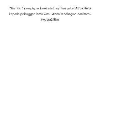
"Hari ibu" yang lepas kami ada bagi
free
pakej
Atma Hana
kepada pelanggan lama kami. Anda sebahagian dari kami.
#weare21film