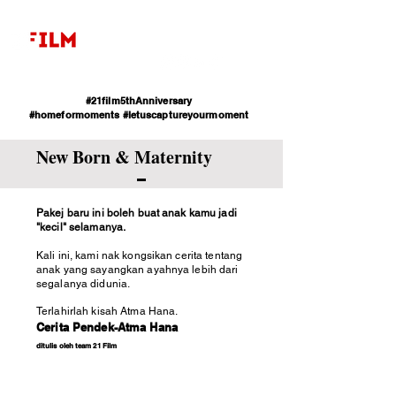
#21film5thAnniversary
#homeformoments
#letuscaptureyourmoment
New Born & Maternity
Pakej baru ini boleh buat anak kamu jadi
"kecil" selamanya.
Kali ini, kami nak kongsikan cerita tentang
anak yang sayangkan ayahnya lebih dari
segalanya didunia.
Terlahirlah kisah Atma Hana.
Cerita Pendek-Atma Hana
ditulis oleh team 21 Film